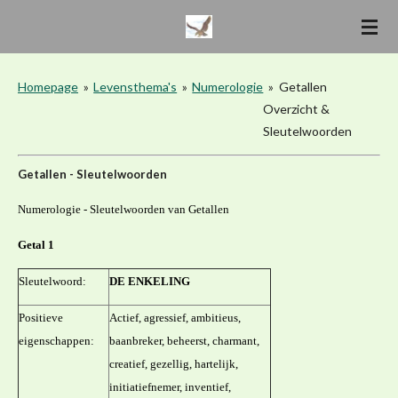
Ga
direct
naar
de
Homepage
»
Levensthema's
»
Numerologie
»
Getallen
hoofdinhoud
Overzicht &
Sleutelwoorden
Getallen - Sleutelwoorden
Numerologie - Sleutelwoorden van Getallen
Getal 1
Sleutelwoord:
DE ENKELING
Positieve
Actief, agressief, ambitieus,
eigenschappen:
baanbreker, beheerst, charmant,
creatief, gezellig, hartelijk,
initiatiefnemer, inventief,