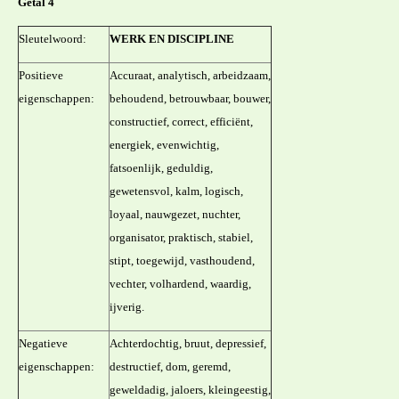
Getal 4
Sleutelwoord:
WERK EN DISCIPLINE
Positieve
Accuraat, analytisch, arbeidzaam,
eigenschappen:
behoudend, betrouwbaar, bouwer,
constructief, correct, efficiënt,
energiek, evenwichtig,
fatsoenlijk, geduldig,
gewetensvol, kalm, logisch,
loyaal, nauwgezet, nuchter,
organisator, praktisch, stabiel,
stipt, toegewijd, vasthoudend,
vechter, volhardend, waardig,
ijverig.
Negatieve
Achterdochtig, bruut, depressief,
eigenschappen:
destructief, dom, geremd,
geweldadig, jaloers, kleingeestig,