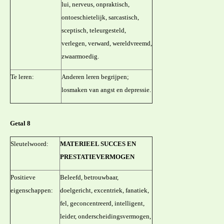
lui, nerveus, onpraktisch,
ontoeschietelijk, sarcastisch,
sceptisch, teleurgesteld,
verlegen, verward, wereldvreemd,
zwaarmoedig.
Te leren:
Anderen leren begrijpen;
losmaken van angst en depressie.
Getal 8
Sleutelwoord:
MATERIEEL SUCCES EN
PRESTATIEVERMOGEN
Positieve
Beleefd, betrouwbaar,
eigenschappen:
doelgericht, excentriek, fanatiek,
fel, geconcentreerd, intelligent,
leider, onderscheidingsvermogen,