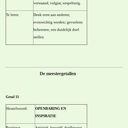
verwaand, vulgiar, wispelturig.
Te leren:
Denk eerst aan anderen;
evenwichtig worden; gevoelens
beheersen; een duidelijk doel
stellen.
De meestergetallen
Getal 11
Sleutelwoord:
OPENBARING EN
INSPIRATIE
Positieve
Artistiek, begaafd, doelbewust,