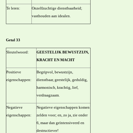
Te leren:
Onzelfzuchtige dienstbaarheid;
vasthouden aan idealen.
Getal 33
Sleutelwoord:
GEESTELIJK BEWUSTZIJN,
KRACHT EN MACHT
Positieve
Begripvol, bewustzijn,
eigenschappen:
dienstbaar, geestelijk, geduldig,
harmonisch, krachtig, lief,
verdraagzaam.
Negatieve
Negatieve eigenschappen komen
eigenschappen:
zelden voor; en, zo ja, zie onder
6, maar dan geïntensiveerd en
destructiever!