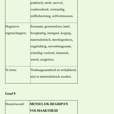
praktisch, sterk, tactvol,
vasthoudend, verstandig,
zelfbeheersing, zelfvertrouwen.
Negatieve
Eenzaam, gewetenloos, hard,
eigenschappen:
hooghartig, intrigant, koppig,
materialistisch, meedogenloos,
ongelukkig, onverdraagzaam,
schuldig voelend, tiranniek,
wreed, zorgeloos.
Te leren:
Verdraagzaamheid en eerlijkheid;
niet te materialistisch worden.
Getal 9
Sleutelwoord:
MENSELIJK BEGRIP EN
VOLMAAKTHEID