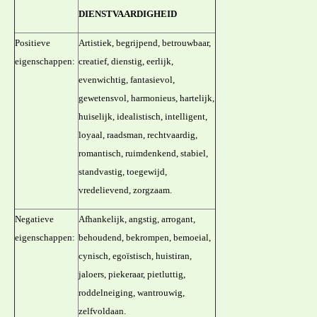
DIENSTVAARDIGHEID
Positieve
Artistiek, begrijpend, betrouwbaar,
eigenschappen:
creatief, dienstig, eerlijk,
evenwichtig, fantasievol,
gewetensvol, harmonieus, hartelijk,
huiselijk, idealistisch, intelligent,
loyaal, raadsman, rechtvaardig,
romantisch, ruimdenkend, stabiel,
standvastig, toegewijd,
vredelievend, zorgzaam.
Negatieve
Afhankelijk, angstig, arrogant,
eigenschappen:
behoudend, bekrompen, bemoeial,
cynisch, egoïstisch, huistiran,
jaloers, piekeraar, pietluttig,
roddelneiging, wantrouwig,
zelfvoldaan.