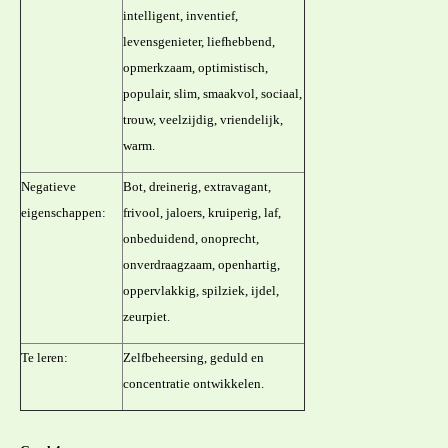
intelligent, inventief,
levensgenieter, liefhebbend,
opmerkzaam, optimistisch,
populair, slim, smaakvol, sociaal,
trouw, veelzijdig, vriendelijk,
warm.
Negatieve
Bot, dreinerig, extravagant,
eigenschappen:
frivool, jaloers, kruiperig, laf,
onbeduidend, onoprecht,
onverdraagzaam, openhartig,
oppervlakkig, spilziek, ijdel,
zeurpiet.
Te leren:
Zelfbeheersing, geduld en
concentratie ontwikkelen.