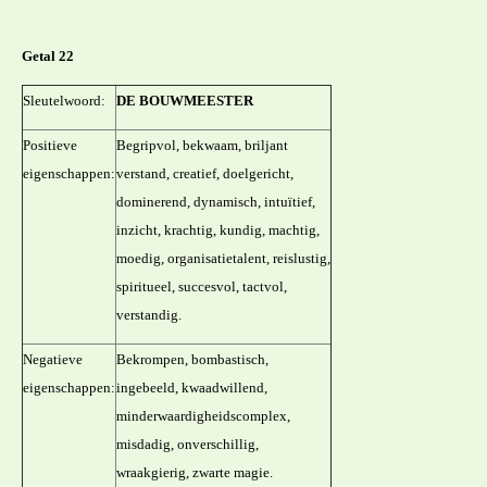
Getal 22
Sleutelwoord:
DE BOUWMEESTER
Positieve
Begripvol, bekwaam, briljant
eigenschappen:
verstand, creatief, doelgericht,
dominerend, dynamisch, intuïtief,
inzicht, krachtig, kundig, machtig,
moedig, organisatietalent, reislustig,
spiritueel, succesvol, tactvol,
verstandig.
Negatieve
Bekrompen, bombastisch,
eigenschappen:
ingebeeld, kwaadwillend,
minderwaardigheidscomplex,
misdadig, onverschillig,
wraakgierig, zwarte magie.