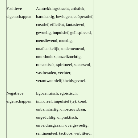
Positieve
Aantrekkingskracht, artistiek,
eigenschappen:
barmhartig, bevlogen, coöperatief,
creatief, efficiënt, fantasievol,
gevoelig, impulsief, geïnspireerd,
menslievend, moedig,
onafhankelijk, ondernemend,
onorthodox, onzelfzuchtig,
romantisch, spiritueel, succesvol,
vastberaden, vechter,
verantwoordelijkheidsgevoel.
Negatieve
Egocentrisch, egoïstisch,
eigenschappen:
immoreel, impulsief (te), koud,
onbarmhartig, onbetrouwbaar,
ongeduldig, onpraktisch,
onverdraagzaam, overgevoelig,
sentimenteel, tactloos, verbitterd,