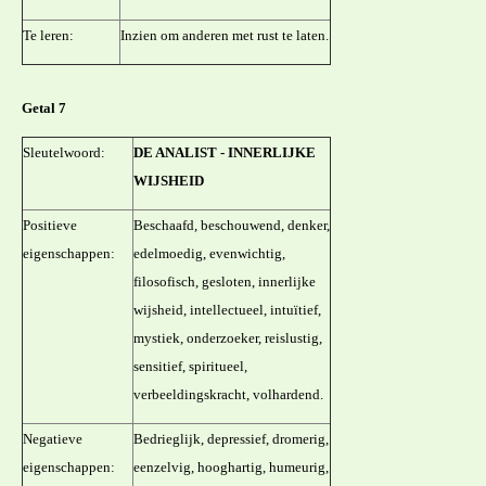
Te leren:
Inzien om anderen met rust te laten.
Getal 7
Sleutelwoord:
DE ANALIST - INNERLIJKE
WIJSHEID
Positieve
Beschaafd, beschouwend, denker,
eigenschappen:
edelmoedig, evenwichtig,
filosofisch, gesloten, innerlijke
wijsheid, intellectueel, intuïtief,
mystiek, onderzoeker, reislustig,
sensitief, spiritueel,
verbeeldingskracht, volhardend.
Negatieve
Bedrieglijk, depressief, dromerig,
eigenschappen:
eenzelvig, hooghartig, humeurig,