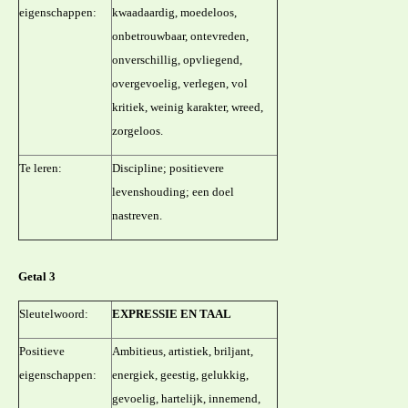
eigenschappen:
kwaadaardig, moedeloos,
onbetrouwbaar, ontevreden,
onverschillig, opvliegend,
overgevoelig, verlegen, vol
kritiek, weinig karakter, wreed,
zorgeloos.
Te leren:
Discipline; positievere
levenshouding; een doel
nastreven.
Getal 3
Sleutelwoord:
EXPRESSIE EN TAAL
Positieve
Ambitieus, artistiek, briljant,
eigenschappen:
energiek, geestig, gelukkig,
gevoelig, hartelijk, innemend,