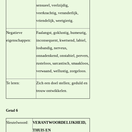
sensueel, veelzijdig,
veerkrachtig, veranderlijk,
vriendelijk, weetgierig.
Negatieve
Faalangst, goklustig, humeurig,
eigenschappen:
inconsequent, kwetsend, labiel,
losbandig, nerveus,
onnadenkend, onstabiel, pervers,
rusteloos, sarcastisch, smaakloos,
verwaand, wellustig, zorgeloos.
Te leren:
Zich een doel stellen; geduld en
trouw ontwikkelen.
Getal 6
Sleutelwoord:
VERANTWOORDELIJKHEID,
THUIS EN