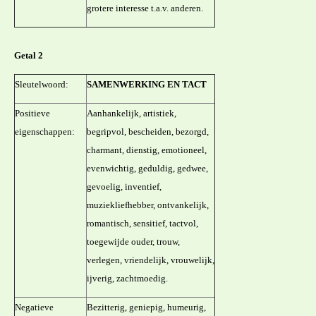
grotere interesse t.a.v. anderen.
Getal 2
Sleutelwoord:
SAMENWERKING EN TACT
Positieve
Aanhankelijk, artistiek,
eigenschappen:
begripvol, bescheiden, bezorgd,
charmant, dienstig, emotioneel,
evenwichtig, geduldig, gedwee,
gevoelig, inventief,
muziekliefhebber, ontvankelijk,
romantisch, sensitief, tactvol,
toegewijde ouder, trouw,
verlegen, vriendelijk, vrouwelijk,
ijverig, zachtmoedig.
Negatieve
Bezitterig, geniepig, humeurig,