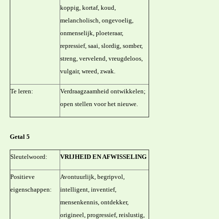
koppig, kortaf, koud,
melancholisch, ongevoelig,
onmenselijk, ploeteraar,
repressief, saai, slordig, somber,
streng, vervelend, vreugdeloos,
vulgair, wreed, zwak.
Te leren:
Verdraagzaamheid ontwikkelen;
open stellen voor het nieuwe.
Getal 5
Sleutelwoord:
VRIJHEID EN AFWISSELING
Positieve
Avontuurlijk, begripvol,
eigenschappen:
intelligent, inventief,
mensenkennis, ontdekker,
origineel, progressief, reislustig,