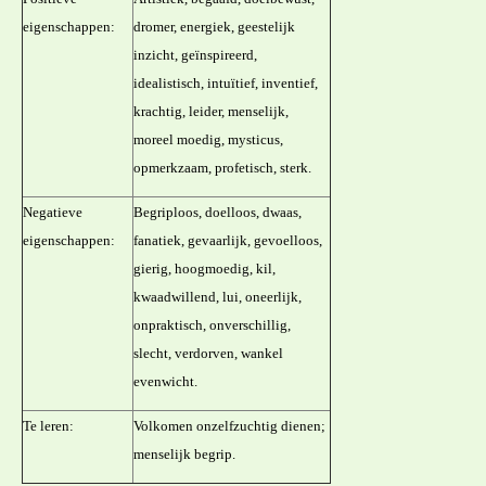
eigenschappen:
dromer, energiek, geestelijk
inzicht, geïnspireerd,
idealistisch, intuïtief, inventief,
krachtig, leider, menselijk,
moreel moedig, mysticus,
opmerkzaam, profetisch, sterk.
Negatieve
Begriploos, doelloos, dwaas,
eigenschappen:
fanatiek, gevaarlijk, gevoelloos,
gierig, hoogmoedig, kil,
kwaadwillend, lui, oneerlijk,
onpraktisch, onverschillig,
slecht, verdorven, wankel
evenwicht.
Te leren:
Volkomen onzelfzuchtig dienen;
menselijk begrip.