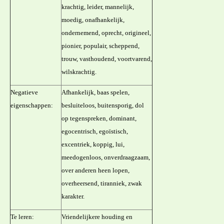
krachtig, leider, mannelijk,
moedig, onafhankelijk,
ondernemend, oprecht, origineel,
pionier, populair, scheppend,
trouw, vasthoudend, voortvarend,
wilskrachtig.
Negatieve
Afhankelijk, baas spelen,
eigenschappen:
besluiteloos, buitensporig, dol
op tegenspreken, dominant,
egocentrisch, egoïstisch,
excentriek, koppig, lui,
meedogenloos, onverdraagzaam,
over anderen heen lopen,
overheersend, tiranniek, zwak
karakter.
Te leren:
Vriendelijkere houding en