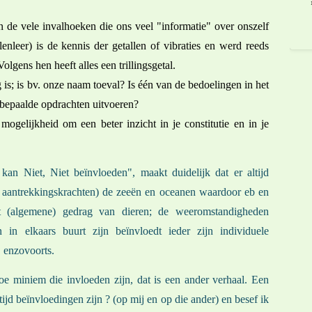
 de vele invalhoeken die ons veel "informatie" over onszelf
nleer) is de kennis der getallen of vibraties en werd reeds
lgens hen heeft alles een trillingsgetal.
g is; is bv. onze naam toeval? Is één van de bedoelingen in het
f bepaalde opdrachten uitvoeren?
mogelijkheid om een beter inzicht in je constitutie en in je
n Niet, Niet beïnvloeden", maakt duidelijk dat er altijd
r aantrekkingskrachten) de zeeën en oceanen waardoor eb en
et (algemene) gedrag van dieren; de weeromstandigheden
n elkaars buurt zijn beïnvloedt ieder zijn individuele
, enzovoorts.
hoe miniem die invloeden zijn, dat is een ander verhaal. Een
altijd beïnvloedingen zijn ? (op mij en op die ander) en besef ik