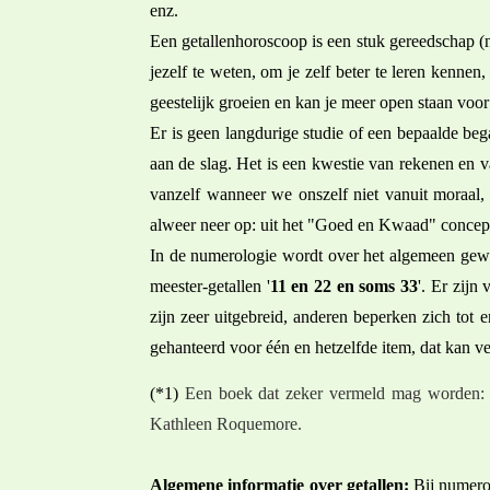
enz.
Een getallenhoroscoop is een stuk gereedschap (
jezelf te weten, om je zelf beter te leren kennen
geestelijk groeien en kan je meer open staan voor
Er is geen langdurige studie of een bepaalde be
aan de slag. Het is een kwestie van rekenen en va
vanzelf wanneer we onszelf niet vanuit moraal,
alweer neer op: uit het "Goed en Kwaad" concept
In de numerologie wordt over het algemeen gewe
meester-getallen '
11 en 22 en soms 33
'. Er zij
zijn zeer uitgebreid, anderen beperken zich tot 
gehanteerd voor één en hetzelfde item, dat kan v
(*1)
Een boek dat zeker vermeld mag worden: 
Kathleen Roquemore.
Algemene informatie over getallen:
Bij numerol