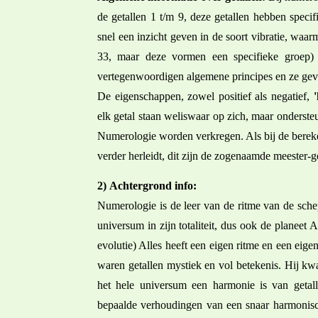
de getallen 1 t/m 9, deze getallen hebben spec
snel een inzicht geven in de soort vibratie, wa
33, maar deze vormen een specifieke groep)
vertegenwoordigen algemene principes en ze gev
De eigenschappen, zowel positief als negatief,
elk getal staan weliswaar op zich, maar ondersteu
Numerologie worden verkregen. Als bij de bereken
verder herleidt, dit zijn de zogenaamde meester-ge
2)
Achtergrond info:
Numerologie is de leer van de ritme van de sche
universum in zijn totaliteit, dus ook de planeet
evolutie) Alles heeft een eigen ritme en een eige
waren getallen mystiek en vol betekenis. Hij kwam
het hele universum een harmonie is van getall
bepaalde verhoudingen van een snaar harmonisch 