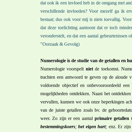
dat ook ik een invloed heb in de omgang met and
verschillende invloeden? Voor mezelf ga ik erv
bestaat; dus ook voor mij is niets toevallig. Voo
dat deze toelichting aantoont dat er toch mind
veronderstelt, en dat een aantal gebeurtenisse
"Oorzaak & Gevolg)
Numerologie is de studie van de getallen en h
Numerologie voorspelt
niet
de toekomst. Numer
trachten een antwoord te geven op de aloude v
voldoende objectief en onbevooroordeeld een 
mogelijkheden ontdekken. Naast het ontdekken
vervullen, kunnen we ook onze beperkingen acht
van de juiste getallen zoals bv. de geboorteda
weer. Zo zijn er een aantal
primaire getallen
t
bestemmingskoers
;
het eigen hart
;
enz. Er zij