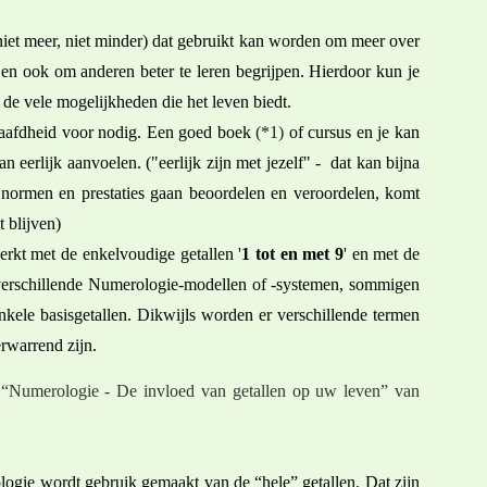
niet meer, niet minder) dat gebruikt kan worden om meer over
, en ook om anderen beter te leren begrijpen. Hierdoor kun je
 de vele mogelijkheden die het leven biedt.
gaafdheid voor nodig. Een goed boek
(*1)
of cursus en je kan
n eerlijk aanvoelen. ("eerlijk zijn met jezelf" - dat kan bijna
 normen en prestaties gaan beoordelen en veroordelen, komt
 blijven)
rkt met de enkelvoudige getallen '
1 tot en met 9
' en met de
n verschillende Numerologie-modellen of -systemen, sommigen
enkele basisgetallen. Dikwijls worden er verschillende termen
erwarrend zijn.
“Numerologie - De invloed van getallen op uw leven” van
ogie wordt gebruik gemaakt van de “hele” getallen. Dat zijn