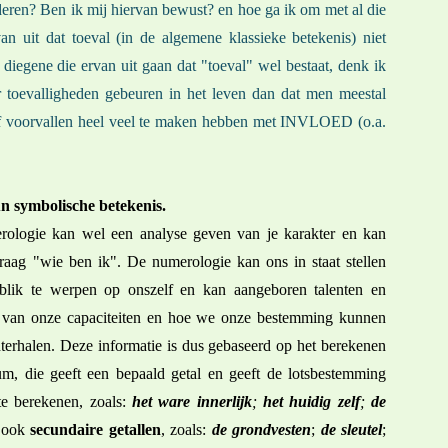
eren? Ben ik mij hiervan bewust? en hoe ga ik om met al die
an uit dat toeval (in de algemene klassieke betekenis) niet
r diegene die ervan uit gaan dat "toeval" wel bestaat, denk ik
er toevalligheden gebeuren in het leven dan dat men meestal
n of voorvallen heel veel te maken hebben met INVLOED (o.a.
un symbolische betekenis.
ologie kan wel een analyse geven van je karakter en kan
raag "wie ben ik". De numerologie kan ons in staat stellen
blik te werpen op onszelf en kan aangeboren talenten en
 van onze capaciteiten en hoe we onze bestemming kunnen
erhalen. Deze informatie is dus gebaseerd op het berekenen
tum, die geeft een bepaald getal en geeft de lotsbestemming
e berekenen, zoals:
het ware innerlijk
;
het huidig zelf
;
de
n ook
secundaire getallen
, zoals:
de grondvesten
;
de sleutel
;