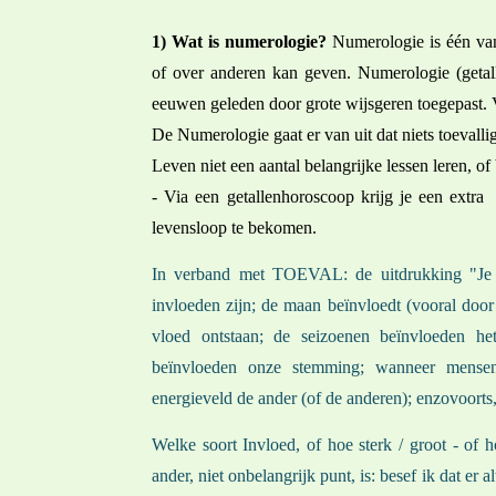
1)
Wat is numerologie?
Numerologie is één van
of over anderen kan geven. Numerologie (getalle
eeuwen geleden door grote wijsgeren toegepast. Vo
De Numerologie gaat er van uit dat niets toevalli
Leven niet een aantal belangrijke lessen leren, o
- Via een getallenhoroscoop krijg je een extra 
levensloop te bekomen.
In verband met TOEVAL: de uitdrukking "Je ka
invloeden zijn; de maan beïnvloedt (vooral doo
vloed ontstaan; de seizoenen beïnvloeden h
beïnvloeden onze stemming; wanneer mensen i
energieveld de ander (of de anderen); enzovoorts
Welke soort Invloed, of hoe sterk / groot - of 
ander, niet onbelangrijk punt, is: besef ik dat er 