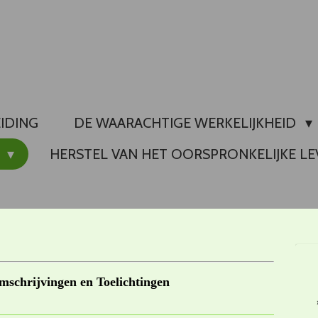
EIDING
DE WAARACHTIGE WERKELIJKHEID
S
HERSTEL VAN HET OORSPRONKELIJKE LE
schrijvingen en Toelichtingen