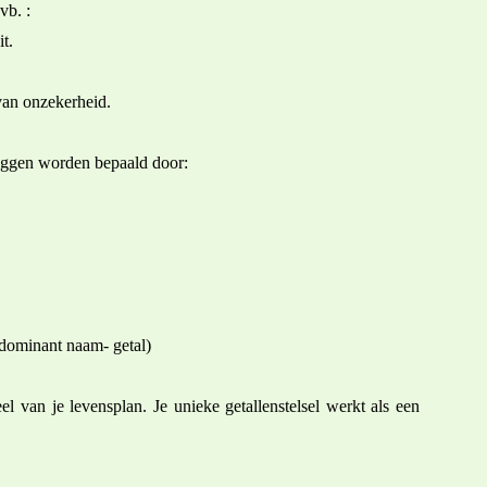
vb. :
t.
van onzekerheid.
zeggen worden bepaald door:
/ dominant naam- getal)
eel van je levensplan. Je unieke getallenstelsel werkt als een