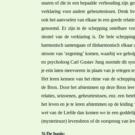
snaren of die in een bepaalde verhouding zijn ge
verklaring voor andere gebeurtenissen. Denk bv
ook het aanvoelen van elkaar in een goede relatie
genoemd. Er zijn in de
schepping ontelbare vor
sleutel van de verklaring is. De hele schepping
harmonisch samengaan of disharmonisch elkaar af
stroom van ‘zegening’ komen, waarbij we gehol
en psycholoog Carl Gustav Jung noemde dit sync
je erin laten meevoeren in plaats van je ertegen t
Het leren kennen van het ritme van de schepping
de Bron. Door het afstemmen op deze Bron leer j
relaties, seizoenen, gebeurtenissen, enz. een bete
het leven en je te leren afstemmen op de leiding
wet van de Liefde dan komen we in een goddelijke
(mysterieuze) levensbron of de oorsprong van leve
3) De basis: