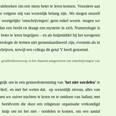
valshoeken om een mens beter te leren kennen. Vooraleer aan
e volgens mij van wezenlijk belang zijn. We mogen onszelf
f soortgelijke 'omschrijvingen'; geen enkel wezen mogen we
dan een beeld en draagt een mysterie in zich. Numerologie is
eter te leren begrijpen – en als hulpmiddel bij het navigeren
merologie de termen niet gestandaardiseerd zijn, evenmin als in
chrijven, terwijl een collega dit getal Y heeft genoemd
.
een getallenhoroscoop, is het daarom aangewezen om omschrijvingen van
langrijk om in een gemoedsstemming van
'het niet oordelen'
te
iteit', en met het weten dat, op wezenlijk niveau, alles van
n we zuiver trachten te lezen en te ontdoen van ballast; met
beeldvorm die door een religieuze organisatie verkondigd
 hulp om tot het niet - oordelen te komen, om een aantal