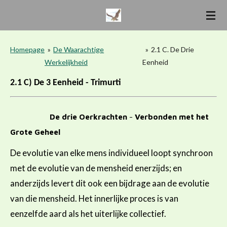
Ga
direct
naar
de
Homepage
»
De Waarachtige
»
2.1 C. De Drie
hoofdinhoud
Werkelijkheid
Eenheid
2.1 C) De 3 Eenheid - Trimurti
De drie Oerkrachten
-
Verbonden met het
Grote Geheel
De evolutie van elke mens individueel loopt synchroon
met de evolutie van de mensheid enerzijds; en
anderzijds levert dit ook een bijdrage aan de evolutie
van die mensheid. Het innerlijke proces is van
eenzelfde aard als het uiterlijke collectief.