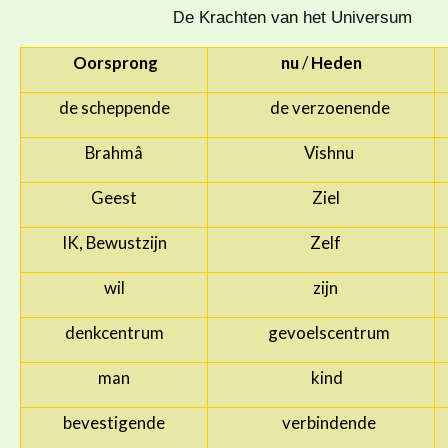
e Krachten van het Universum
D
Oorsprong
nu
/
Heden
de scheppende
de verzoenende
Brahmâ
Vishnu
Geest
Ziel
IK, Bewustzijn
Zelf
wil
zijn
denkcentrum
gevoelscentrum
man
kind
bevestigende
verbindende